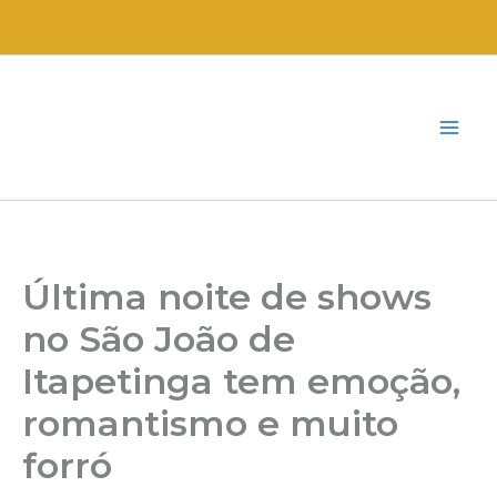
Ir
para
o
conteúdo
Última noite de shows
no São João de
Itapetinga tem emoção,
romantismo e muito
forró