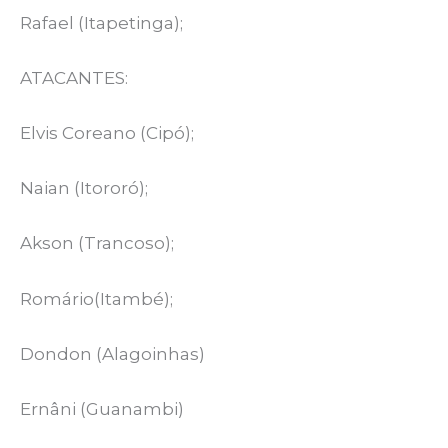
Rafael (Itapetinga);
ATACANTES:
Elvis Coreano (Cipó);
Naian (Itororó);
Akson (Trancoso);
Romário(Itambé);
Dondon (Alagoinhas)
Ernâni (Guanambi)