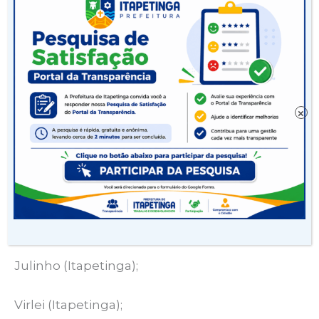
LATERAIS DIREITO:
Juninho (Itapetinga);
Gazinho (Itapetinga);
×
Diego (Ubaitaba);
ZAGUEIROS:
Gil Borges (Itapetinga);
Julinho (Itapetinga);
Virlei (Itapetinga);