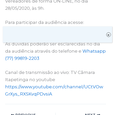
Vereadores de forma ON-LINE, no dia
28/05/2020, às 9h.
Para participar da audiência acesse:
https://us02web.zoom.us/j/81541817998
×
As dúvidas poderão ser esclarecidas no dia
da audiência através do telefone e
Whatsapp
(77) 99819-2203
Canal de transmissão ao vivo: TV Câmara
Itapetinga no youtube
https://www.youtube.com/channel/UCtVOw
GrXys_RXSKvqPDvsiA
PREVIOUS
NEXT