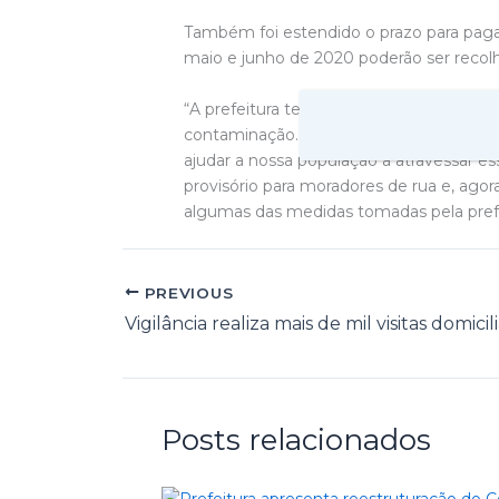
Também foi estendido o prazo para paga
maio e junho de 2020 poderão ser reco
“A prefeitura tem estudado todas as fo
contaminação. Agora, infelizmente com 
ajudar a nossa população a atravessar es
provisório para moradores de rua e, agor
algumas das medidas tomadas pela prefei
PREVIOUS
Posts relacionados