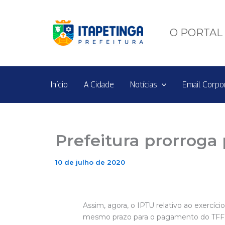
Ir
para
o
O PORTAL 
conteúdo
Início
A Cidade
Notícias
Email Corpo
Prefeitura prorroga
10 de julho de 2020
Assim, agora, o IPTU relativo ao exercí
mesmo prazo para o pagamento do TFF (