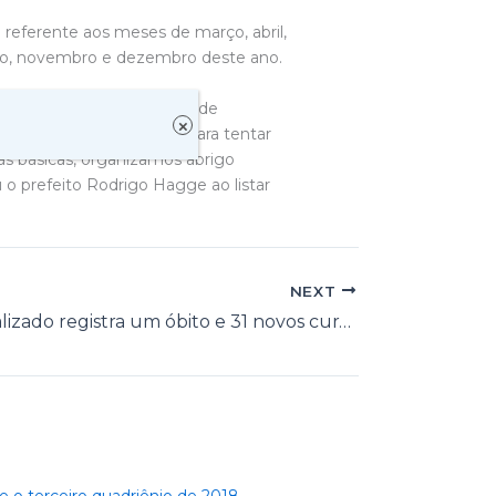
eferente aos meses de março, abril,
ro, novembro e dezembro deste ano.
to tempo segurar a curva de
×
 à saúde e trabalhando para tentar
tas básicas, organizamos abrigo
u o prefeito Rodrigo Hagge ao listar
NEXT
Boletim atualizado registra um óbito e 31 novos curados da Covid-19