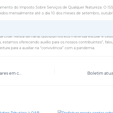
mento do Imposto Sobre Serviços de Qualquer Natureza. O ISS r
lhidos mensalmente até o dia 10 dos meses de setembro, outub
rmas de minimizar os efeitos da pandemia. Conseguimos por mui
a curva em ascensão, nós estamos ampliando nossa ação relativa
sa crise. Nesta semana, distribuímos kits merenda escolar e ces
a, estamos oferecendo auxílio para os nossos contribuintes”, falo
tura para a auxiliar na “convivência” com a pandemia.
Vigilância realiza mais de mil visitas domiciliares em combate a COVID-19