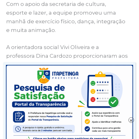
Com o apoio da secretaria de cultura,
esporte e lazer, a equipe promoveu uma
manhã de exercício físico, dança, integração
e muita animação.
A orientadora social Vivi Oliveira e a
professora Dina Cardozo proporcionaram aos
participantes momentos de alongamento e
vivência corporal.
O projeto seguirá ainda pelos residenciais
Neto Fernandes e Cassiano Gonçalves. O
grupo também desenvolverá atividades nas
escolas Jandiroba e Manoel Novaes.
×
“A gente precisou interromper esses