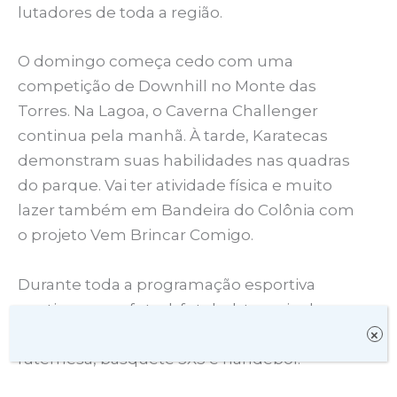
lutadores de toda a região.
O domingo começa cedo com uma
competição de Downhill no Monte das
Torres. Na Lagoa, o Caverna Challenger
continua pela manhã. À tarde, Karatecas
demonstram suas habilidades nas quadras
do parque. Vai ter atividade física e muito
lazer também em Bandeira do Colônia com
o projeto Vem Brincar Comigo.
Durante toda a programação esportiva
continua com futsal, futebol, torneio de
golzinho, vôlei de quadra e de praia,
×
futemesa, basquete 3X3 e handebol.