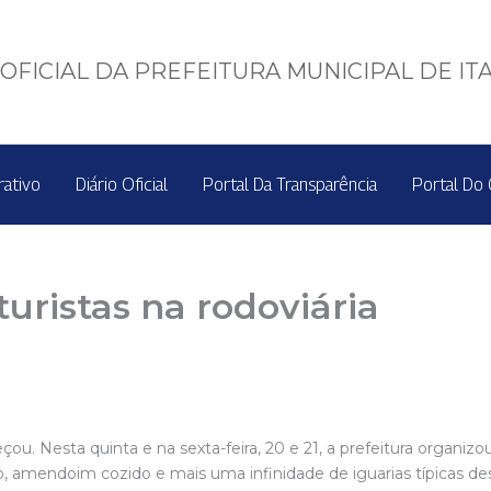
OFICIAL DA PREFEITURA MUNICIPAL DE IT
rativo
Diário Oficial
Portal Da Transparência
Portal Do 
turistas na rodoviária
eçou. Nesta quinta e na sexta-feira, 20 e 21, a prefeitura organi
o, amendoim cozido e mais uma infinidade de iguarias típicas d