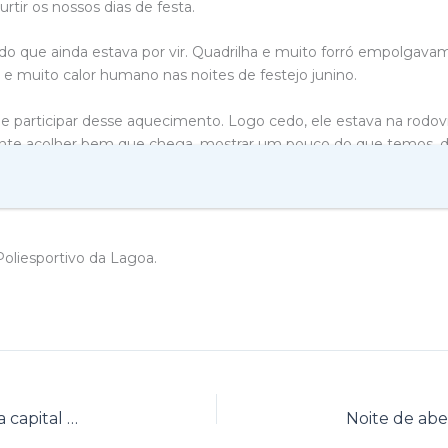
tir os nossos dias de festa.
o que ainda estava por vir. Quadrilha e muito forró empolgavam
 e muito calor humano nas noites de festejo junino.
 participar desse aquecimento. Logo cedo, ele estava na rodov
te acolher bem que chega, mostrar um pouco do que temos, de
ltar. “Há quem diga que a hospitalidade do itapetinguense é mai
s sintam ao chegar para a nossa festa. Eu tenho o prazer de dar 
Poliesportivo da Lagoa.
Prefeitura de Itapetinga recebe turistas da capital baiana para a grande festa de São João