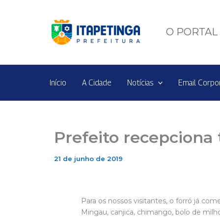
Ir
para
o
O PORTAL 
conteúdo
Início
A Cidade
Notícias
Email Corpo
Prefeito recepciona 
21 de junho de 2019
Para os nossos visitantes, o forró já com
Mingau, canjica, chimango, bolo de milh