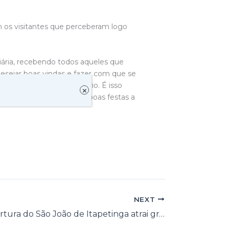
 os visitantes que perceberam logo
iária, recebendo todos aqueles que
sejar boas vindas e fazer com que se
or do que o seu território. É isso
×
as boas vindas e desejar boas festas a
NEXT
Noite de abertura do São João de Itapetinga atrai grande público