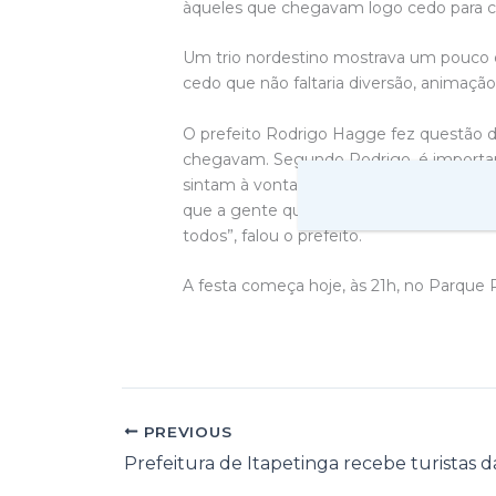
àqueles que chegavam logo cedo para cur
Um trio nordestino mostrava um pouco d
cedo que não faltaria diversão, animação
O prefeito Rodrigo Hagge fez questão de
chegavam. Segundo Rodrigo, é importan
sintam à vontade sempre que quiserem vo
que a gente quer que os nossos visitante
todos”, falou o prefeito.
A festa começa hoje, às 21h, no Parque 
PREVIOUS