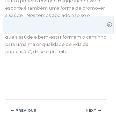
Para o prefeito Rodrigo Hagge incentivar o
esporte é também uma forma de promover
a saúde. “Nós temos apoiado não só o
futebol em nossa cidade, mas todas as
×
modalidades esportivas, pois entendemos
que a saúde e bem-estar formam o caminho
para uma maior qualidade de vida da
população”, disse o prefeito.
PREVIOUS
NEXT