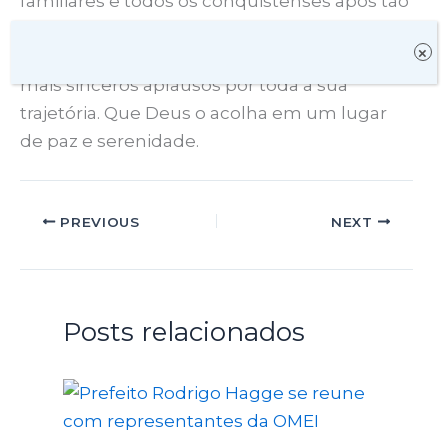
familiares e todos os conquistenses após tão
difícil perda. Mas, ao invés do silêncio
×
fúnebre, dedicamos a Herzem os nossos
mais sinceros aplausos por toda a sua
trajetória. Que Deus o acolha em um lugar
de paz e serenidade.
PREVIOUS
NEXT
Posts relacionados