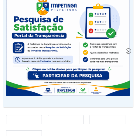
Secretário de Cultura Jailson Santana e do
Coordenador de Cultura, Jorge Beu.
Ao ser homenageado, representando todo o
legado deixado por sua mãe, Alexandre
Macedo, filho da saudosa Marvione, falou
×
emocionado sobre o seu orgulho de ter visto
o trabalho sensível da poetisa.
O evento encerrou-se com um coquetel e
muito bate-papo sobre cultura, arte e poesia
entre os artistas e a plateia presente.