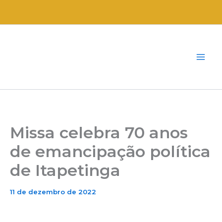
Ir
para
o
conteúdo
Missa celebra 70 anos
de emancipação política
de Itapetinga
11 de dezembro de 2022