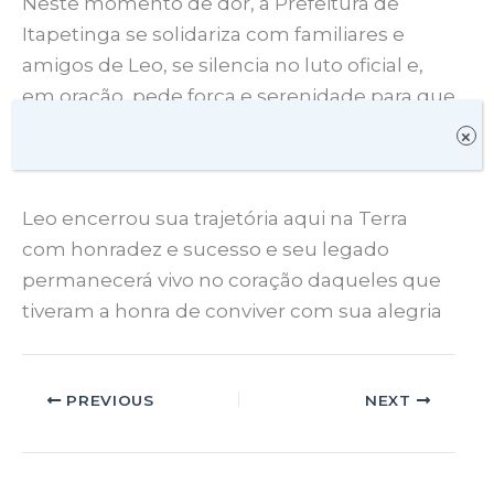
Neste momento de dor, a Prefeitura de
Itapetinga se solidariza com familiares e
amigos de Leo, se silencia no luto oficial e,
em oração, pede força e serenidade para que
todos possam atravessar o difícil período em
×
paz, sem perder a fé.
Leo encerrou sua trajetória aqui na Terra
com honradez e sucesso e seu legado
permanecerá vivo no coração daqueles que
tiveram a honra de conviver com sua alegria
PREVIOUS
NEXT