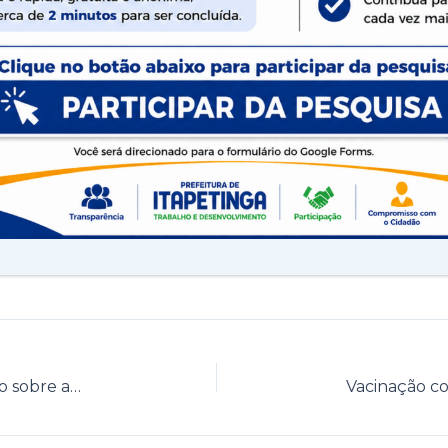
retário de Cultura, Esporte e Lazer, Jailson Santana.
odava com a ociosidade de um espaço como o Parque da Lagoa.
novas fontes de lazer e, principalmente, promovido saúde e bem
ão ocupa todos os seus espaços. Hoje, a gente pode ocupar ta
nal ao município”, disse o prefeito Rodrigo Hagge ao parabenizar
apetinga uma etapa do campeonato baiano que deverá ocorrer em
Secretário de Saúde desmente informação sobre aplicação de vacina vencida