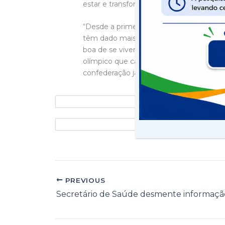
estar e transformação social”, disse o sec
“Desde a primeira gestão, eu me incom
têm dado mais vida ao local, oferecido 
boa de se viver é aquela que a populaç
olímpico que capaz trazer projeção regio
confederação já estuda trazer para It
PREVIOUS