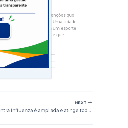
 A gente tem feito intervenções que
 estar aos itapetinguenses. Uma cidade
mbém as águas do lago com um esporte
 a equipe e atletas e contar que
 outubro ou novembro.
NEXT
Vacinação contra Influenza é ampliada e atinge todos acima de 6 meses de idade