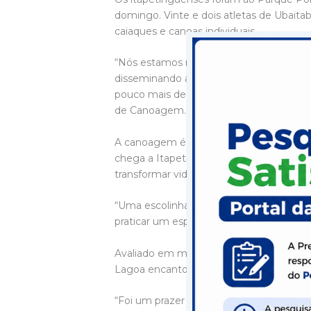
domingo. Vinte e dois atletas de Ubait
caiaques e canoas individuais.
“Nós estamos muito felizes em estar of
disseminando a canoagem em todas as re
pouco mais de 300m, que dá p a gente f
de Canoagem.
A canoagem é um esporte disputado em J
chega a Itapetinga com o objetivo de fix
transformar vidas.
“Uma escolinha de canoagem vai além dos
praticar um esporte, revelando talentos 
Avaliado em maio pela federação baiana
Lagoa encantou pela beleza, centralidad
“Foi um prazer poder realizar o evento 