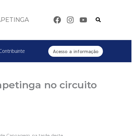
Pesquisar
APETINGA
Contribuinte
Acesso a informação
apetinga no circuito
a de Canoagem, na tarde deste