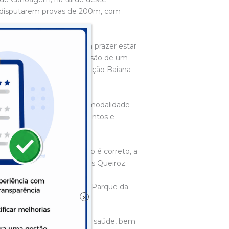
ra disputarem provas de 200m, com
im, como Federação, é um prazer estar
é propício, tem uma dimensão de um
, representante da Federação Baiana
 trinta anos na Bahia, a modalidade
rramenta para revelar talentos e
nsando em fazer o que não é correto, a
o campeão olímpico Isaquías Queiroz.
orte em provas de 200m, o Parque da
×
de esportiva que promoverá saúde, bem