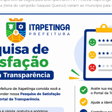
aba (terra do campeão Isaquias Queiroz) vieram ao município pa
icialmente apresentando a modalidade para o município. Para m
giões e aqui é excelente para a prática da canoagem: o lago 
azer uma das provas olímpicas que é de 200m”, afirmou Camila
ogos Olímpicos desde a edição de 1936, em Berlim. Há mais de
ar-se, expandir-se na região sudoeste e servir como mais uma fe
 limites imaginados. Atrai muita criança que está em casa, pe
e ajudando suas famílias”, disse o atleta Lucas Queiroz, irmão d
 e confederação brasileira como um lugar apto a receber o esp
e e qualidade das águas.
e, principalmente, poder trazer a Itapetinga mais uma modalida