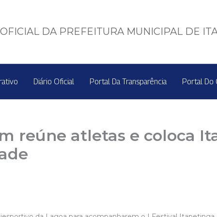
OFICIAL DA PREFEITURA MUNICIPAL DE IT
rativo
Diário Oficial
Portal Da Transparência
Portal Do 
 reúne atletas e coloca It
dade
iesportivo da Lagoa para acompanharem o I Festival Itapeting