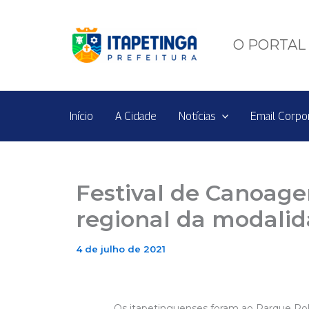
Ir
para
o
O PORTAL 
conteúdo
Início
A Cidade
Notícias
Email Corpo
Festival de Canoagem
regional da modali
4 de julho de 2021
Os itapetinguenses foram ao Parque Pol