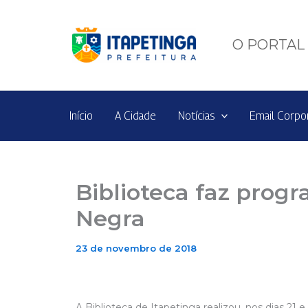
Ir
para
o
O PORTAL 
conteúdo
Início
A Cidade
Notícias
Email Corpo
Biblioteca faz prog
Negra
23 de novembro de 2018
A Biblioteca de Itapetinga realizou, nos dias 21