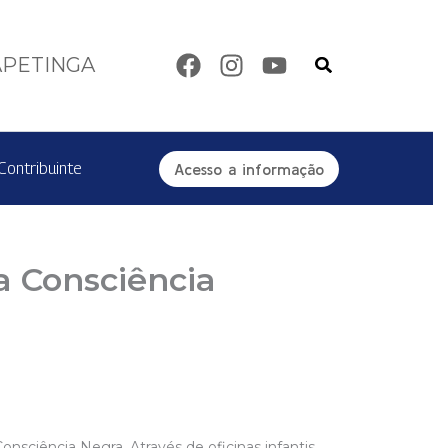
Pesquisar
APETINGA
Contribuinte
Acesso a informação
a Consciência
nsciência Negra. Através de oficinas infantis,