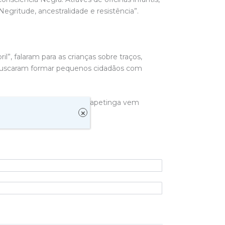
egritude, ancestralidade e resistência”.
l”, falaram para as crianças sobre traços,
a. Buscaram formar pequenos cidadãos com
vimento. A Prefeitura de Itapetinga vem
×