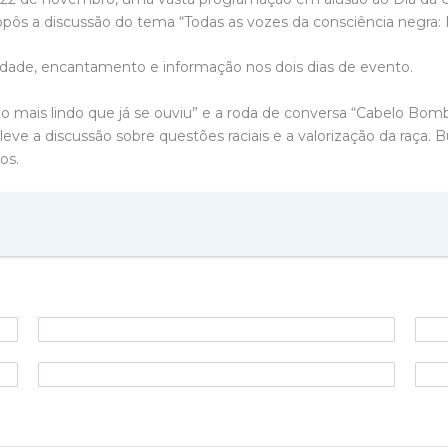
opôs a discussão do tema “Todas as vozes da consciência negra: N
cidade, encantamento e informação nos dois dias de evento.
to mais lindo que já se ouviu” e a roda de conversa “Cabelo Bombri
 leve a discussão sobre questões raciais e a valorização da raç
os.
 buscado novas formas de atrair o público, fazer cultura em mo
 para que elas possam auxiliar na transformação da cidade.