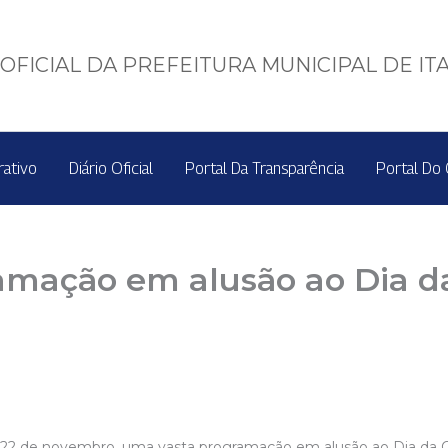
OFICIAL DA PREFEITURA MUNICIPAL DE IT
rativo
Diário Oficial
Portal Da Transparência
Portal Do 
ramação em alusão ao Dia d
 e 22 de novembro, uma vasta programação em alusão ao Dia da Co