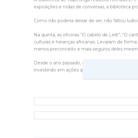
exposições e rodas de conversas, a biblioteca pr
Como não poderia deixar de ser, não faltou ludi
Na quinta, as oficinas “O cabelo de Lelê”, “O can
culturas e heranças africanas. Levaram de forma
menos preconceito e mais seguros deles mesm
Desde o ano passado, a Biblioteca Municipal tem
investindo em ações que transformem as pessoas