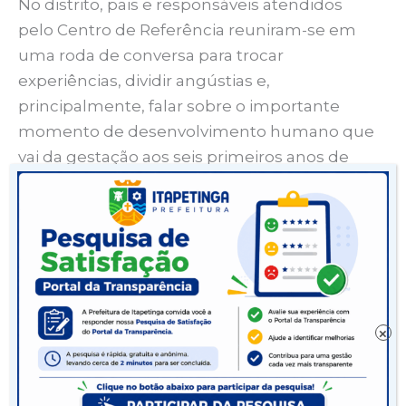
No distrito, pais e responsáveis atendidos
pelo Centro de Referência reuniram-se em
uma roda de conversa para trocar
experiências, dividir angústias e,
principalmente, falar sobre o importante
momento de desenvolvimento humano que
vai da gestação aos seis primeiros anos de
vida.
“É nessa fase que ocorrem avanços
significativos nas capacidades cognitivas,
emocionais e sociais das crianças. Investir
nessa etapa da vida é fundamental para
×
garantir um futuro promissor e uma
sociedade mais saudável e equilibrada”,
explicou a secretária Emanuelle Brandão.