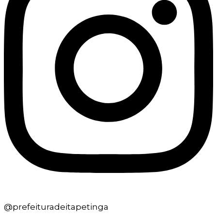
@prefeituradeitapetinga