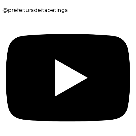
@prefeituradeitapetinga