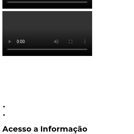
Prefeit
ur
a Municipal de Itapeting
a
Praça Dairy V
alley, 338, Centro
Itapetinga – Bahia
Acesso a Informação